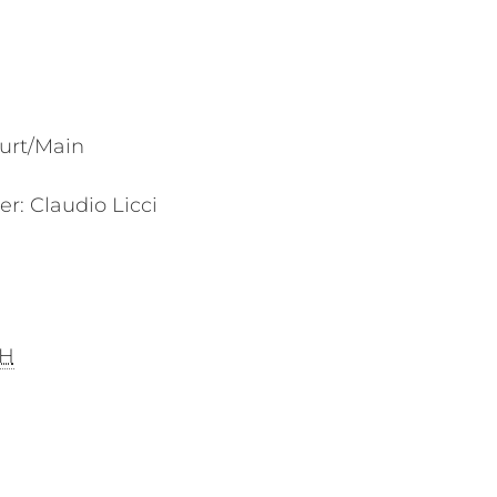
urt/Main
r: Claudio Licci
H