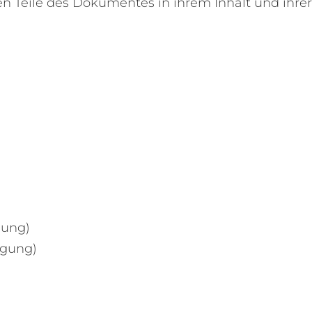
en Teile des Dokumentes in ihrem Inhalt und ihrer
gung)
igung)