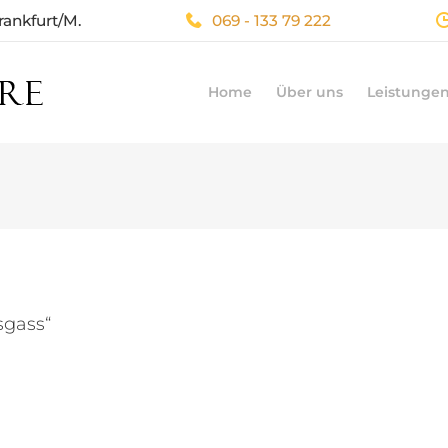
rankfurt/M.
069 - 133 79 222
Home
Über uns
Leistunge
sgass“